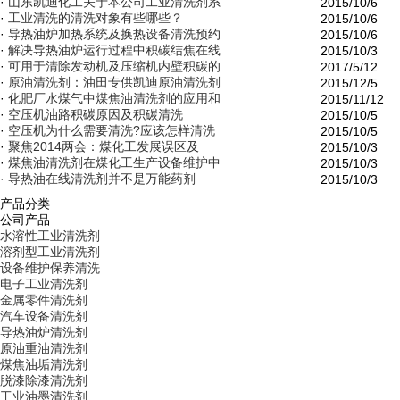
·
山东凯迪化工关于本公司工业清洗剂系
2015/10/6
·
工业清洗的清洗对象有些哪些？
2015/10/6
·
导热油炉加热系统及换热设备清洗预约
2015/10/6
·
解决导热油炉运行过程中积碳结焦在线
2015/10/3
·
可用于清除发动机及压缩机内壁积碳的
2017/5/12
·
原油清洗剂：油田专供凯迪原油清洗剂
2015/12/5
·
化肥厂水煤气中煤焦油清洗剂的应用和
2015/11/12
·
空压机油路积碳原因及积碳清洗
2015/10/5
·
空压机为什么需要清洗?应该怎样清洗
2015/10/5
·
聚焦2014两会：煤化工发展误区及
2015/10/3
·
煤焦油清洗剂在煤化工生产设备维护中
2015/10/3
·
导热油在线清洗剂并不是万能药剂
2015/10/3
产品分类
公司产品
水溶性工业清洗剂
溶剂型工业清洗剂
设备维护保养清洗
电子工业清洗剂
金属零件清洗剂
汽车设备清洗剂
导热油炉清洗剂
原油重油清洗剂
煤焦油垢清洗剂
脱漆除漆清洗剂
工业油墨清洗剂