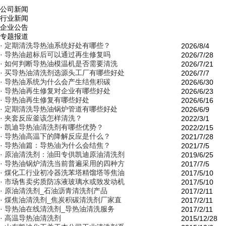
公司新闻
行业新闻
企业公告
专题报道
·
定期清洗导热油系统好处有哪些？
2026/8/4
·
导热油超标后可以通过再生修复吗
2026/7/28
·
如何判断导热油模温机是否需要清洗
2026/7/21
·
买导热油清洗剂选源头工厂有哪些好处
2026/7/7
·
导热油系统为什么会产生结焦积碳
2026/6/30
·
导热油再生修复对企业有哪些好处
2026/6/23
·
导热油再生修复有哪些好处
2026/6/16
·
定期清洗导热油锅炉管道有哪些好处
2026/6/9
·
夹套反应釜该怎样清洗？
2022/3/1
·
凯迪导热油清洗剂有哪些优势？
2022/2/15
·
导热油高温下的降解反应是什么？
2021/7/28
·
导热油篇：导热油为什么会结焦？
2021/7/5
·
原油清洗剂：油田专供凯迪原油清洗剂
2019/6/25
·
导热油锅炉清洗当前普遍采用的四种方
2017/7/5
·
煤化工行业初冷器洗苯塔精馏塔等焦油
2017/5/10
·
市场售卖劣质防冻液玻璃水或致发动机
2017/5/10
·
原油清洗剂_石油沥青清洗剂产品
2017/2/11
·
煤焦油清洗剂_焦炭积碳清洗剂厂家直
2017/2/11
·
导热油在线清洗剂_导热油清洗服务
2017/2/11
·
高温导热油清洗剂
2015/12/28