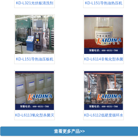
KD-L321光伏板清洗剂
KD-L151导热油热压机
清
KD-L151导热油压板机
KD-L6114非氧化型杀菌
清
KD-L6113氧化型杀菌灭
KD-L6112低硬度循环水
查看更多产品>>